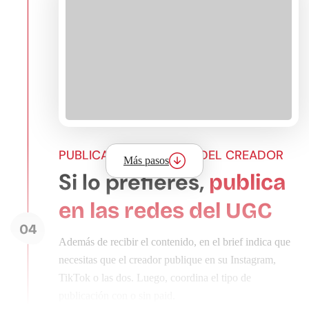
PUBLICA EN LAS REDES DEL CREADOR
Más pasos
Si lo prefieres,
publica
en las redes del UGC
04
Además de recibir el contenido, en el brief indica que
necesitas que el creador publique en su Instagram,
TikTok o las dos. Luego, coordina el tipo de
publicación con o sin paid.