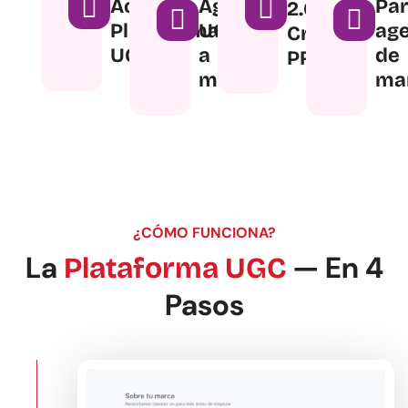
Acceso
Agencia
Pa
2.0
Plataforma
UGC
age
Creativo
UGC
a
de
PRO
medida
ma
¿CÓMO FUNCIONA?
La
— En 4
Plataforma UGC
Pasos