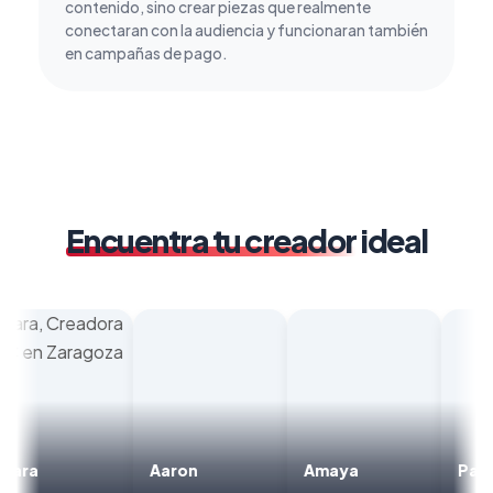
contenido, sino crear piezas que realmente
conectaran con la audiencia y funcionaran también
en campañas de pago.
Encuentra tu creador
ideal
Clara
Aaron
Amaya
Pa