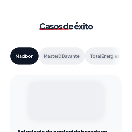
Casos de
éxito
Maxibon
MasterD Davante
TotalEnergies
Estrategia de contenido basada en