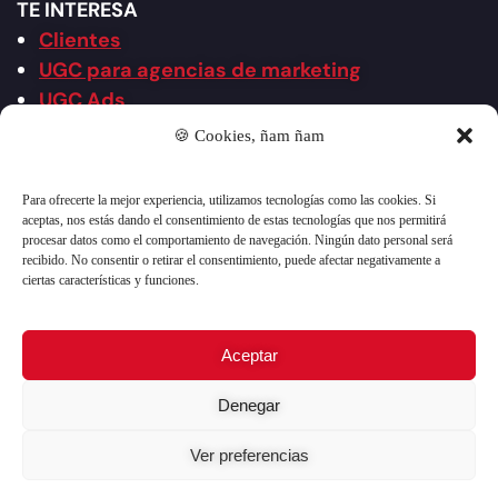
TE INTERESA
Clientes
UGC para agencias de marketing
UGC Ads
UGC 2.0 Creativo
🍪 Cookies, ñam ñam
Agencia UGC
Agencia de redes sociales
Para ofrecerte la mejor experiencia, utilizamos tecnologías como las cookies. Si
Vídeos por industria
aceptas, nos estás dando el consentimiento de estas tecnologías que nos permitirá
procesar datos como el comportamiento de navegación. Ningún dato personal será
Vídeos por formato
recibido. No consentir o retirar el consentimiento, puede afectar negativamente a
ciertas características y funciones.
Aceptar
Denegar
Ver preferencias
Copyright 2026 © HICARI marca registrada de HICARI
BRAND S.L. ©