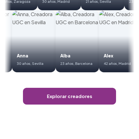
35 años, Zaragoza
30 años, Madrid
21 años, Sevilla
23 
Anna
Alba
Alex
30 años, Sevilla
23 años, Barcelona
42 años, Madrid
Explorar creadores