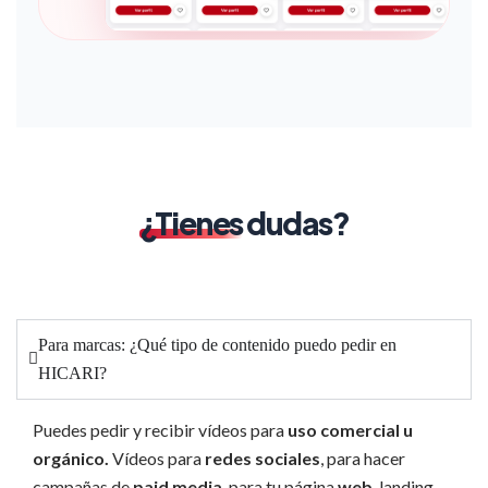
¿Tienes
dudas?
Para marcas: ¿Qué tipo de contenido puedo pedir en
HICARI?
Puedes pedir y recibir vídeos para
uso comercial u
orgánico.
Vídeos para
redes sociales
, para hacer
campañas de
paid
media
, para tu página
web
, landing