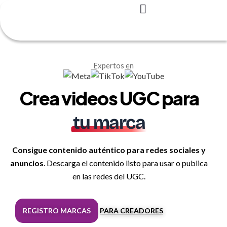
Registro – Es GRATIS
Para creadores
Para marcas
Casos de éxito
Expertos en
Crea videos UGC para
tu marca
Consigue contenido auténtico para redes sociales y
anuncios
. Descarga el contenido listo para usar o publica
en las redes del UGC.
REGISTRO MARCAS
PARA CREADORES