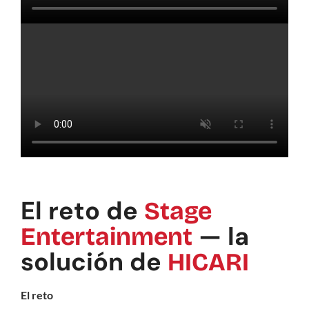
El reto de
Stage
— la
Entertainment
solución de
HICARI
El reto