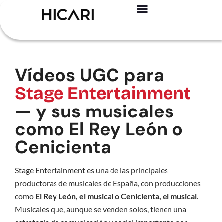
Registro – Es GRATIS
Para creadores
Para marcas
Casos de éxito
Vídeos UGC para
Stage Entertainment
— y sus musicales
como El Rey León o
Cenicienta
Stage Entertainment es una de las principales
productoras de musicales de España, con producciones
como
El Rey León, el musical o Cenicienta, el musical
.
Musicales que, aunque se venden solos, tienen una
estrategia de comunicación y social importante por