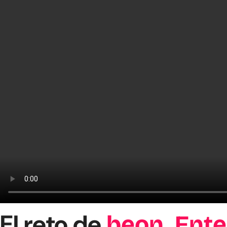
El reto de
beon. Ent