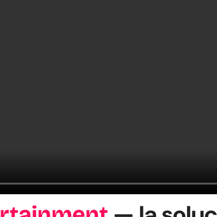
— la solu
ertainment