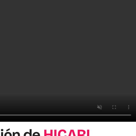
ción de
HICARI