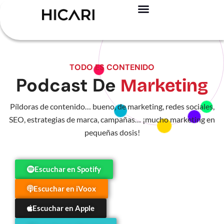
Registro – Es GRATIS
Para creadores
Para marcas
Casos de éxito
TODO ES CONTENIDO
Podcast De
Marketing
Píldoras de contenido… bueno, de marketing, redes sociales,
SEO, estrategias de marca, campañas… ¡mucho marketing en
pequeñas dosis!
Escuchar en Spotify
Escuchar en iVoox
Escuchar en Apple