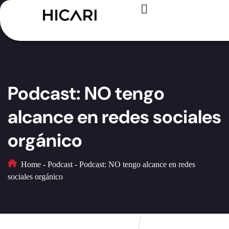
Registro – Es GRATIS
Para creadores
Para marcas
Casos de éxito
Podcast: NO tengo
alcance en redes sociales
orgánico
Home
-
Podcast
-
Podcast: NO tengo alcance en redes
sociales orgánico