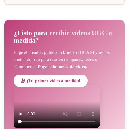
¿Listo para
recibir vídeos UGC
a
medida?
Elige al creador, publica tu brief en HICARI y recibe
contenido listo para usar en campañas, redes o
eCommerce.
Paga solo por cada vídeo.
🤳 ¡Tu primer vídeo a medida!