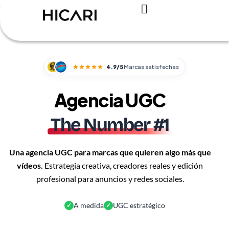
Registro – Es GRATIS
Para creadores
Para marcas
Casos de éxito
4.9/5
Marcas satisfechas
Agencia UGC
The Number #1
Una agencia UGC para marcas que quieren algo más que
vídeos.
Estrategia creativa, creadores reales y edición
profesional para anuncios y redes sociales.
A medida
UGC estratégico
✓
✓