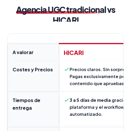
Agencia UGC tradicional
vs
HICARI
HICARI
A valorar
Costes y Precios
Precios claros. Sin sorpresa
Pagas exclusivamente por e
contenido que apruebas.
Tiempos de
3 a 5 días de media
gracias a
plataforma y el workflow
entrega
automatizado.