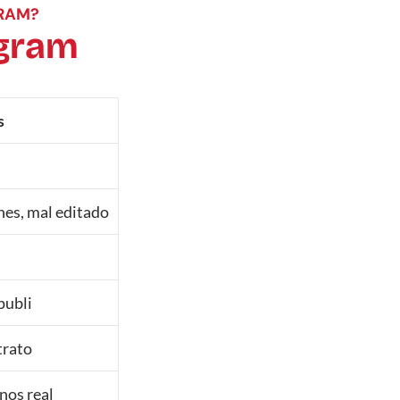
GRAM?
agram
s
es, mal editado
publi
trato
nos real