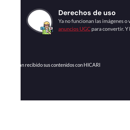
Derechos de uso
Ya no funcionan las imágenes o v
anuncios UGC
para convertir. Y
0
presas han recibido sus contenidos con HICARI