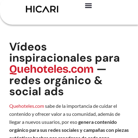
Registro – Es GRATIS
Para creadores
Para marcas
Casos de éxito
Vídeos
inspiracionales para
—
Quehoteles.com
redes orgánico &
social ads
Quehoteles.com
sabe de la importancia de cuidar el
contenido y ofrecer valor a su comunidad, además de
llegar a nuevos usuarios, por eso
genera contenido
orgánico para sus redes sociales y campañas con piezas
auténticas hechas por creadores de cada zona
.