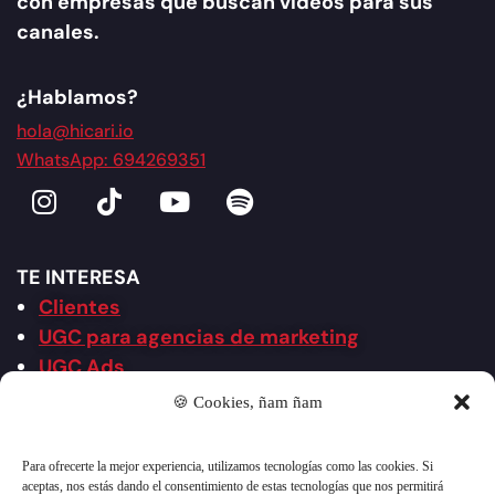
con empresas que buscan vídeos para sus
canales.
¿Hablamos?
hola@hicari.io
WhatsApp: 694269351
TE INTERESA
Clientes
UGC para agencias de marketing
UGC Ads
UGC 2.0 Creativo
🍪 Cookies, ñam ñam
Agencia UGC
Agencia de redes sociales
Para ofrecerte la mejor experiencia, utilizamos tecnologías como las cookies. Si
Vídeos por industria
aceptas, nos estás dando el consentimiento de estas tecnologías que nos permitirá