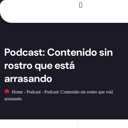
Registro – Es GRATIS
Para creadores
Para marcas
Casos de éxito
Podcast: Contenido sin
rostro que está
arrasando
Home
-
Podcast
-
Podcast: Contenido sin rostro que está
arrasando