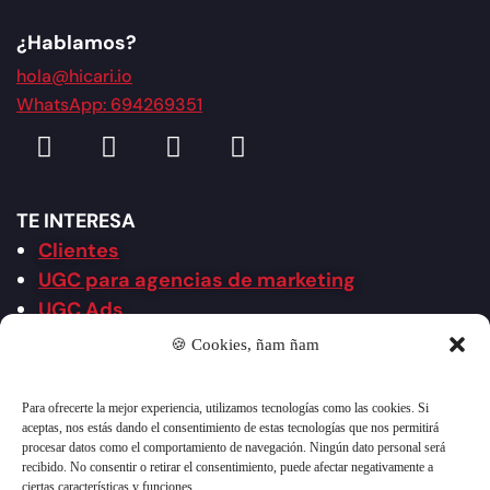
¿Hablamos?
hola@hicari.io
WhatsApp: 694269351
TE INTERESA
Clientes
UGC para agencias de marketing
UGC Ads
UGC 2.0 Creativo
🍪 Cookies, ñam ñam
Agencia UGC
Agencia de redes sociales
Para ofrecerte la mejor experiencia, utilizamos tecnologías como las cookies. Si
Vídeos por industria
aceptas, nos estás dando el consentimiento de estas tecnologías que nos permitirá
procesar datos como el comportamiento de navegación. Ningún dato personal será
Vídeos por formato
recibido. No consentir o retirar el consentimiento, puede afectar negativamente a
ciertas características y funciones.