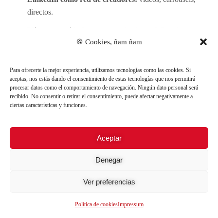
directos.
Microcomunidades:
grupos privados en WhatsApp,
🍪 Cookies, ñam ñam
Instagram, Telegram o Discord. Dependiendo de dónde
esté tu audiencia, pero please, no abras todos estos canales.
Para ofrecerte la mejor experiencia, utilizamos tecnologías como las cookies. Si
aceptas, nos estás dando el consentimiento de estas tecnologías que nos permitirá
procesar datos como el comportamiento de navegación. Ningún dato personal será
recibido. No consentir o retirar el consentimiento, puede afectar negativamente a
ciertas características y funciones.
Aceptar
Denegar
Ver preferencias
Política de cookies
Impressum