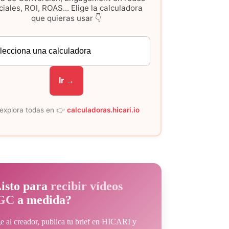
ciales, ROI, ROAS... Elige la calculadora
que quieras usar 👇
Ir →
 explora todas en 👉
calculadoras.hicari.io
isto para
recibir vídeos
GC
a medida?
ge al creador, publica tu brief en HICARI y