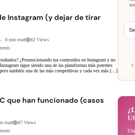
so
 Instagram (y dejar de tirar
8 min read
62 Views
ments
resultados? ¿Promocionando tus contenidos en Instagram y no
o
. Instagram sigue siendo una de las plataformas más potentes
, pero también una de las más competitivas y cada vez más […]
GC que han funcionado (casos
¿L
U
in read
87 Views
Eli
ments