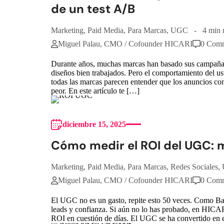
de un test A/B
Marketing
,
Paid Media
,
Para Marcas
,
UGC
4 min 
Miguel Palau, CMO / Cofounder HICARI
0 Com
Durante años, muchas marcas han basado sus campañas 
diseños bien trabajados. Pero el comportamiento del
todas las marcas parecen entender que los anuncios co
peor. En este artículo te […]
diciembre 15, 2025
Cómo medir el ROI del UGC: m
Marketing
,
Paid Media
,
Para Marcas
,
Redes Sociales
,
Miguel Palau, CMO / Cofounder HICARI
0 Com
El UGC no es un gasto, repite esto 50 veces. Como Ba
leads y confianza. Si aún no lo has probado, en HICA
ROI en cuestión de días. El UGC se ha convertido en 