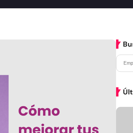
Bu
Úl