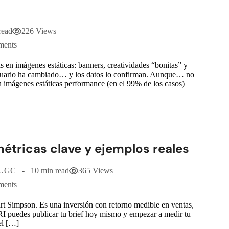
read
226 Views
ments
en imágenes estáticas: banners, creatividades “bonitas” y
 usuario ha cambiado… y los datos lo confirman. Aunque… no
n imágenes estáticas performance (en el 99% de los casos)
étricas clave y ejemplos reales
UGC
10 min read
365 Views
ments
rt Simpson. Es una inversión con retorno medible en ventas,
RI puedes publicar tu brief hoy mismo y empezar a medir tu
el […]