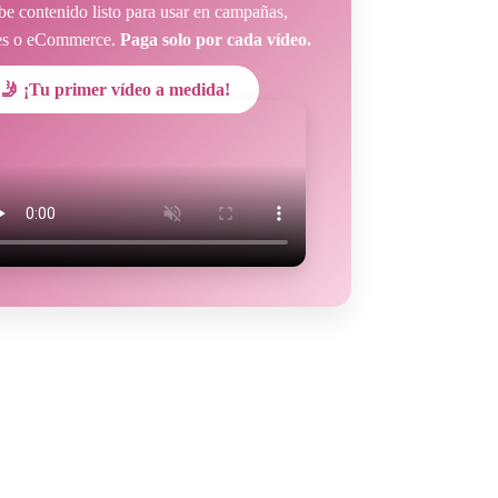
ibe contenido listo para usar en campañas,
es o eCommerce.
Paga solo por cada vídeo.
🤳 ¡Tu primer vídeo a medida!