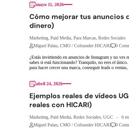
mayo 11, 2026
Cómo mejorar tus anuncios de
dinero)
Marketing
,
Paid Media
,
Para Marcas
,
Redes Sociales
Miguel Palau, CMO / Cofounder HICARI
0 Com
¿Estás invirtiendo en anuncios de Instagram y no ves 
sabes si está funcionando? Tranquilo, no eres el único
para hacer crecer una marca, conseguir leads o ventas
abril 24, 2026
Ejemplos reales de vídeos U
reales con HICARI)
Marketing
,
Paid Media
,
Redes Sociales
,
UGC
6 m
Miguel Palau, CMO / Cofounder HICARI
0 Com