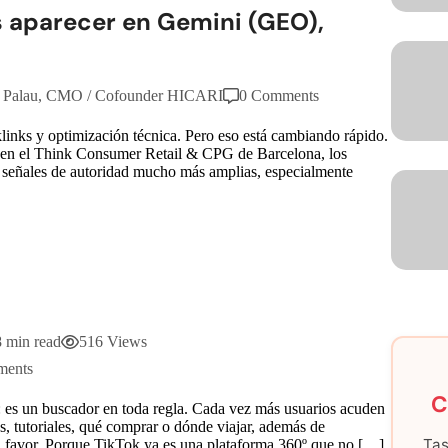
es aparecer en Gemini (GEO),
 Palau, CMO / Cofounder HICARI
0 Comments
links y optimización técnica. Pero eso está cambiando rápido.
 en el Think Consumer Retail & CPG de Barcelona, los
 señales de autoridad mucho más amplias, especialmente
8 min read
516 Views
ments
C
o: es un buscador en toda regla. Cada vez más usuarios acuden
, tutoriales, qué comprar o dónde viajar, además de
Tas
u favor. Porque TikTok ya es una plataforma 360º que no […]