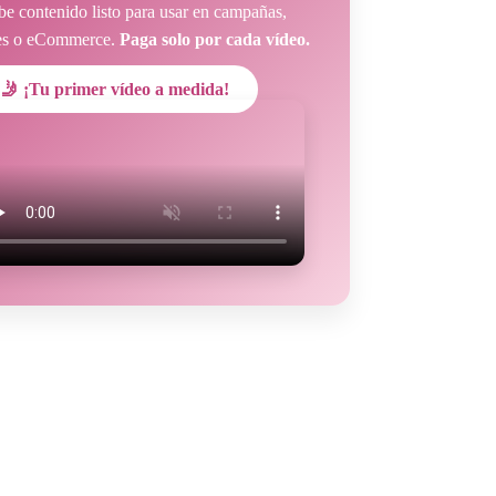
ibe contenido listo para usar en campañas,
es o eCommerce.
Paga solo por cada vídeo.
🤳 ¡Tu primer vídeo a medida!