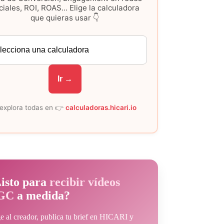
ciales, ROI, ROAS... Elige la calculadora
que quieras usar 👇
Ir →
 explora todas en 👉
calculadoras.hicari.io
isto para
recibir vídeos
GC
a medida?
ge al creador, publica tu brief en HICARI y