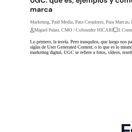
UGC: qué es, ejemplos y cómo
marca
Marketing
,
Paid Media
,
Para Creadores
,
Para Marcas
,
Miguel Palau, CMO / Cofounder HICARI
1 Com
Lo primero, la teoría. Pero tranquilos, que luego nos
siglas de User Generated Content, o lo que es lo mism
marketing digital, UGC se refiere a fotos, vídeos, reseñ
E