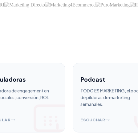
uladoras
Podcast
adora de engagement en
TODO ES MARKETING, el po
ociales, conversión, ROI.
de píldoras de marketing
semanales.
ULAR
ESCUCHAR