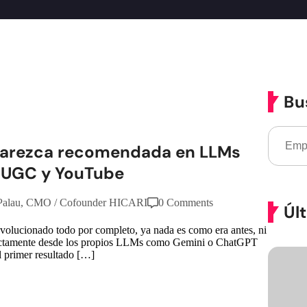
Bu
parezca recomendada en LLMs
 UGC y YouTube
Palau, CMO / Cofounder HICARI
0 Comments
Úl
volucionado todo por completo, ya nada es como era antes, ni
irectamente desde los propios LLMs como Gemini o ChatGPT
l primer resultado […]