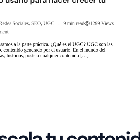
 usarlo para hacer crecer tu
Redes Sociales
,
SEO
,
UGC
9 min read
1299 Views
ment
 pasamos a la parte práctica. ¿Qué es el UGC? UGC son las
o, contenido generado por el usuario. En el mundo del
as, historias, posts o cualquier contenido […]
scala tu conteni