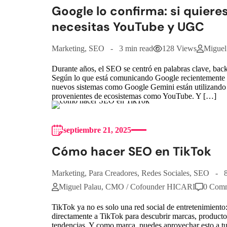
Google lo confirma: si quier
necesitas YouTube y UGC
Marketing
,
SEO
3 min read
128 Views
Miguel
Durante años, el SEO se centró en palabras clave, back
Según lo que está comunicando Google recientemente
nuevos sistemas como Google Gemini están utilizando
provenientes de ecosistemas como YouTube. Y […]
septiembre 21, 2025
Cómo hacer SEO en TikTok
Marketing
,
Para Creadores
,
Redes Sociales
,
SEO
Miguel Palau, CMO / Cofounder HICARI
0 Com
TikTok ya no es solo una red social de entretenimient
directamente a TikTok para descubrir marcas, productos
tendencias. Y como marca, puedes aprovechar esto a t