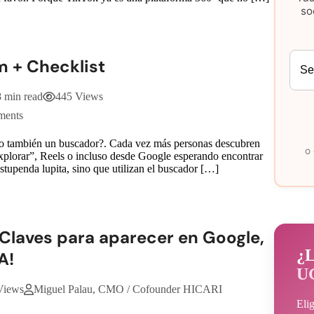
so
 + Checklist
8 min read
445 Views
ments
ino también un buscador?. Cada vez más personas descubren
o
Explorar”, Reels o incluso desde Google esperando encontrar
estupenda lupita, sino que utilizan el buscador […]
Claves para aparecer en Google,
¿L
A!
U
Views
Miguel Palau, CMO / Cofounder HICARI
Eli