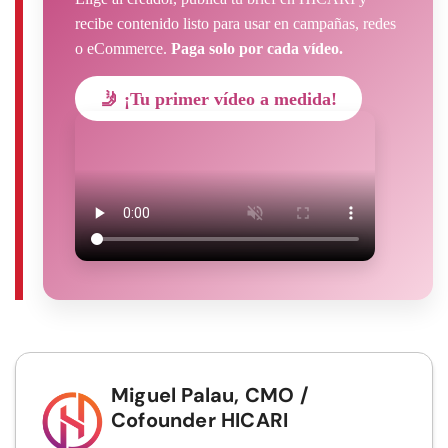
recibe contenido listo para usar en campañas, redes
o eCommerce.
Paga solo por cada vídeo.
🤳 ¡Tu primer vídeo a medida!
Miguel Palau, CMO /
Cofounder HICARI