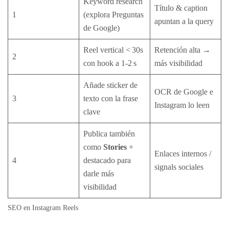
Keyword research
Título & caption
1
(explora Preguntas
apuntan a la query
de Google)
Reel vertical < 30s
Retención alta →
2
con hook a 1‑2 s
más visibilidad
Añade sticker de
OCR de Google e
3
texto con la frase
Instagram lo leen
clave
Publica también
como
Stories
+
Enlaces internos /
4
destacado para
signals sociales
darle más
visibilidad
SEO en Instagram Reels