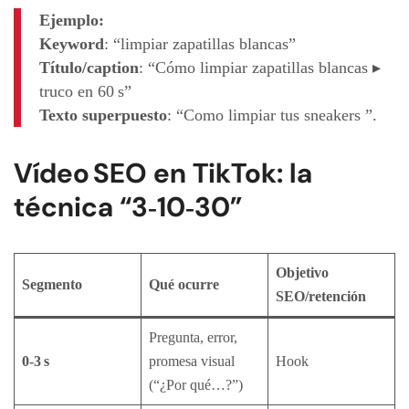
Ejemplo:
Keyword
: “limpiar zapatillas blancas”
Título/caption
: “Cómo limpiar zapatillas blancas ▸
truco en 60 s”
Texto superpuesto
: “Como limpiar tus sneakers ”.
Vídeo SEO en TikTok: la
técnica “3‑10‑30”
Objetivo
Segmento
Qué ocurre
SEO/retención
Pregunta, error,
0‑3 s
promesa visual
Hook
(“¿Por qué…?”)