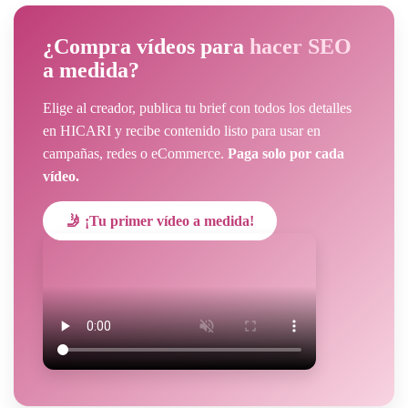
¿Compra vídeos para
hacer SEO
a medida?
Elige al creador, publica tu brief con todos los detalles
en HICARI y recibe contenido listo para usar en
campañas, redes o eCommerce.
Paga solo por cada
vídeo.
🤳 ¡Tu primer vídeo a medida!