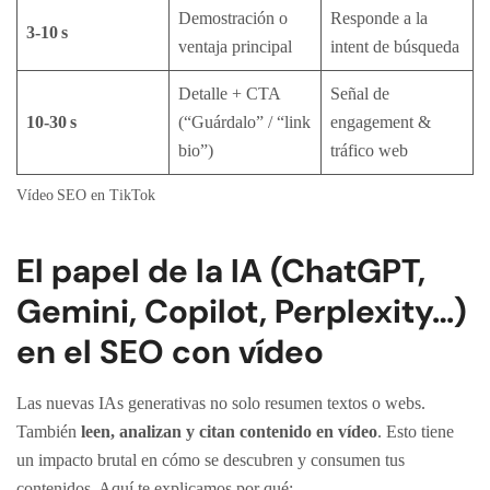
Demostración o
Responde a la
3‑10 s
ventaja principal
intent de búsqueda
Detalle + CTA
Señal de
10‑30 s
(“Guárdalo” / “link
engagement &
bio”)
tráfico web
Vídeo SEO en TikTok
El papel de la IA (ChatGPT,
Gemini, Copilot, Perplexity…)
en el SEO con vídeo
Las nuevas IAs generativas no solo resumen textos o webs.
También
leen, analizan y citan contenido en vídeo
. Esto tiene
un impacto brutal en cómo se descubren y consumen tus
contenidos. Aquí te explicamos por qué: