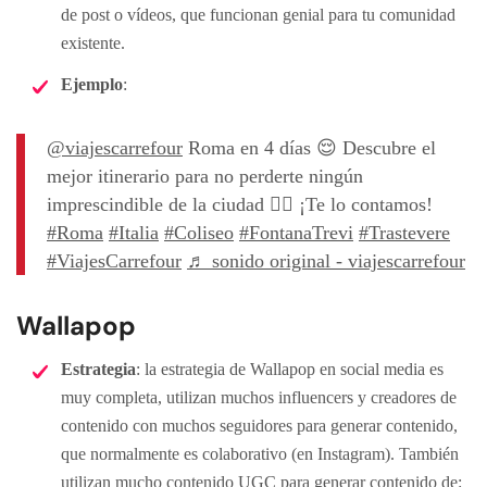
de post o vídeos, que funcionan genial para tu comunidad
existente.
Ejemplo
:
@viajescarrefour
Roma en 4 días 😌 Descubre el
mejor itinerario para no perderte ningún
imprescindible de la ciudad 👉🏽 ¡Te lo contamos!
#Roma
#Italia
#Coliseo
#FontanaTrevi
#Trastevere
#ViajesCarrefour
♬ sonido original - viajescarrefour
Wallapop
Estrategia
: la estrategia de Wallapop en social media es
muy completa, utilizan muchos influencers y creadores de
contenido con muchos seguidores para generar contenido,
que normalmente es colaborativo (en Instagram). También
utilizan mucho contenido UGC para generar contenido de: