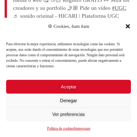
media o web 🥰 👋🏻 Registro GRATIS 👀 Mira los
creadores y su portfolio 🤳🏼 Pide un vídeo
#UGC
♬ sonido original - HICARI | Plataforma UGC
🍪 Cookies, ñam ñam
GoParkly
Para ofrecerte la mejor experiencia, utilizamos tecnologías como las cookies. Si
Estrategia
:
goParkly
utilizó la plataforma UGC de
aceptas, nos estás dando el consentimiento de estas tecnologías que nos permitirá
HICARI para crear contenido de forma recurrente para sus
procesar datos como el comportamiento de navegación. Ningún dato personal será
recibido. No consentir o retirar el consentimiento, puede afectar negativamente a
redes sociales orgánico y utilizar también en sus campañas
ciertas características y funciones.
de Social Ads. La compañía pidió una serie de vídeo con
diferentes creadores para dotar de mayor naturalidad y
variedad a su contenido orgánico y campañas con
Aceptar
excelentes resultados.
Denegar
Cómo puedes aprovechar tú esa estrategia
: puedes
probar con diferentes creadores y su forma de comunicar y
Ver preferencias
transmitir tu mensaje o valor añadido, no te centres solo en
Política de cookies
Impressum
un creador, amplía, prueba, mide.