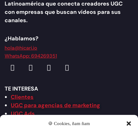
Latinoamérica que conecta creadores UGC
con empresas que buscan vídeos para sus
canales.
¿Hablamos?
hola@hicari.io
WhatsApp: 694269351
TE INTERESA
Clientes
UGC para agencias de marketing
UGC Ads
UGC 2.0 Creativo
🍪 Cookies, ñam ñam
Agencia UGC