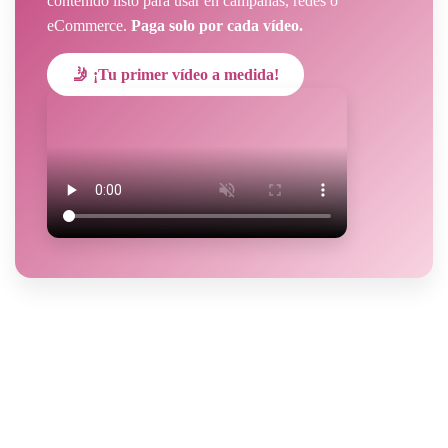
contenido listo para usar en campañas, redes o
eCommerce.
Paga solo por cada vídeo.
🤳 ¡Tu primer vídeo a medida!