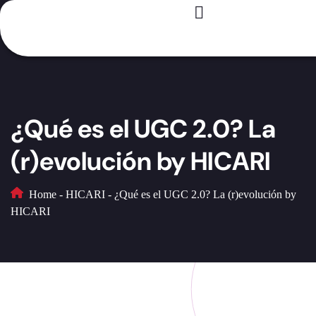
Registro – Es GRATIS
Para creadores
Para marcas
Casos de éxito
¿Qué es el UGC 2.0? La
(r)evolución by HICARI
Home
-
HICARI
-
¿Qué es el UGC 2.0? La (r)evolución by
HICARI