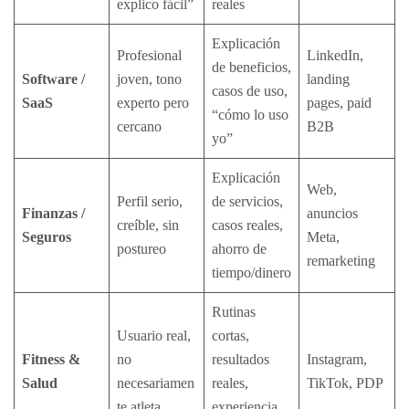
explico fácil”
reales
Explicación
Profesional
LinkedIn,
de beneficios,
Software /
joven, tono
landing
casos de uso,
SaaS
experto pero
pages, paid
“cómo lo uso
cercano
B2B
yo”
Explicación
Web,
Perfil serio,
de servicios,
Finanzas /
anuncios
creíble, sin
casos reales,
Seguros
Meta,
postureo
ahorro de
remarketing
tiempo/dinero
Rutinas
Usuario real,
cortas,
Fitness &
no
resultados
Instagram,
Salud
necesariamen
reales,
TikTok, PDP
te atleta
experiencia