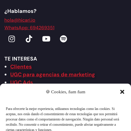
¿Hablamos?
hola@hicari.io
WhatsApp: 694269351
TE INTERESA
Clientes
UGC para agencias de marketing
UGC Ads
UGC 2.0 Creativo
🍪 Cookies, ñam ñam
Agencia UGC
Agencia de redes sociales
Para ofrecerte la mejor experiencia, utilizamos tecnologías como las cookies. Si
Vídeos por industria
aceptas, nos estás dando el consentimiento de estas tecnologías que nos permitirá
procesar datos como el comportamiento de navegación. Ningún dato personal será
Vídeos por formato
recibido. No consentir o retirar el consentimiento, puede afectar negativamente a
ciertas características y funciones.