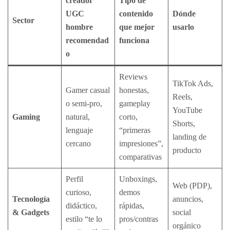
creador
Tipo de
UGC
contenido
Dónde
Sector
hombre
que mejor
usarlo
recomendad
funciona
o
Reviews
TikTok Ads,
Gamer casual
honestas,
Reels,
o semi-pro,
gameplay
YouTube
Gaming
natural,
corto,
Shorts,
lenguaje
“primeras
landing de
cercano
impresiones”,
producto
comparativas
Perfil
Unboxings,
Web (PDP),
curioso,
demos
Tecnología
anuncios,
didáctico,
rápidas,
& Gadgets
social
estilo “te lo
pros/contras
orgánico